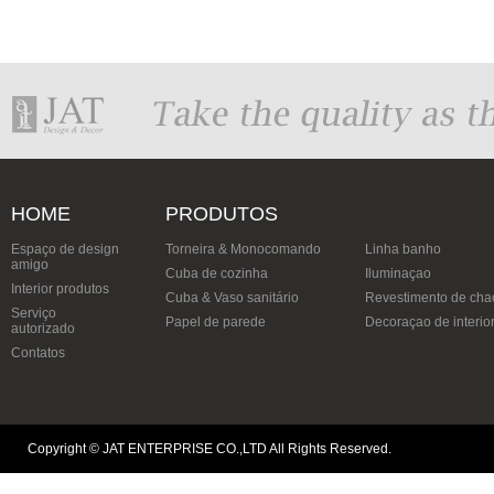
HOME
PRODUTOS
Espaço de design
Torneira & Monocomando
Linha banho
amigo
Cuba de cozinha
Iluminaçao
Interior produtos
Cuba & Vaso sanitário
Revestimento de cha
Serviço
Papel de parede
Decoraçao de interio
autorizado
Contatos
Copyright © JAT ENTERPRISE CO.,LTD All Rights Reserved.