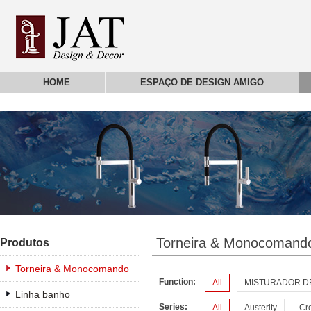
HOME
ESPAÇO DE DESIGN AMIGO
Torneira & Monocomand
Produtos
Torneira & Monocomando
Function:
All
MISTURADOR D
Linha banho
Series:
All
Austerity
Cr